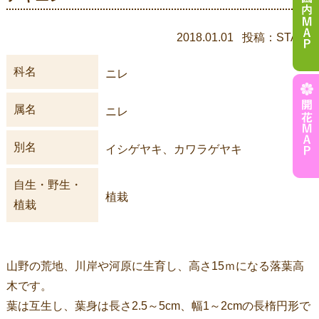
2018.01.01 投稿：STAFF
科名
ニレ
属名
ニレ
別名
イシゲヤキ、カワラゲヤキ
自生・野生・
植栽
植栽
山野の荒地、川岸や河原に生育し、高さ15ｍになる落葉高
木です。
葉は互生し、葉身は長さ2.5～5cm、幅1～2cmの長楕円形で