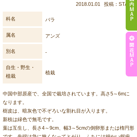
2018.01.01 投稿：STAFF
科名
バラ
属名
アンズ
別名
-
自生・野生・
植栽
植栽
中国中部原産で、全国で栽培されています。高さ5～6mに
なります。
樹皮は、暗灰色で不ぞろいな割れ目が入ります。
新枝は緑色で無毛です。
葉は互生し、長さ4～9cm、幅3～5cmの倒卵形または楕円形
です。先端は急に狭くなってとがり、ふちには細かい鋸歯