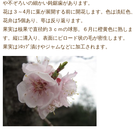
や不ぞろいの細かい鈍鋸歯があります。
花は３～4月に葉が展開する前に開花します。色は淡紅色、
花弁は5個あり、萼は反り返ります。
果実は核果で直径約３ｃｍの球形。６月に橙黄色に熟しま
す。縦に溝入り、表面にビロード状の毛が密生します。
果実はｼﾛｯﾌﾟ漬けやジャムなどに加工されます。