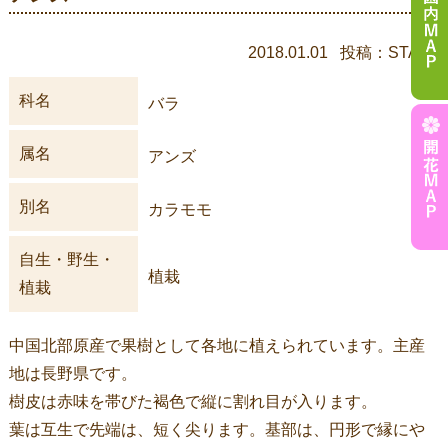
2018.01.01 投稿：STAFF
科名
バラ
属名
アンズ
別名
カラモモ
自生・野生・
植栽
植栽
中国北部原産で果樹として各地に植えられています。主産
地は長野県です。
樹皮は赤味を帯びた褐色で縦に割れ目が入ります。
葉は互生で先端は、短く尖ります。基部は、円形で縁にや