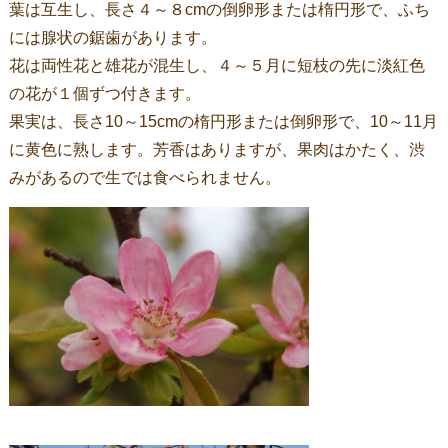
葉は互生し、長さ４～８cmの倒卵形または楕円形で、ふち
には腺状の鋸歯があります。
花は両性花と雄花が混生し、４～５月に短枝の先に淡紅色
の花が１個ずつ付きます。
果実は、長さ10～15cmの楕円形または倒卵形で、10～11月
に黄色に熟します。芳香はありますが、果肉はかたく、渋
みがあるので生では食べられません。