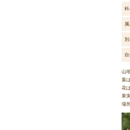
科
属
別
自
山
葉
花
果実
場