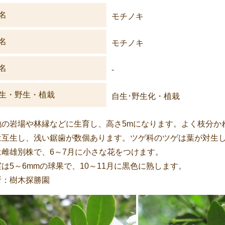
名
モチノキ
名
モチノキ
名
-
生・野生・植栽
自生･野生化・植栽
地の岩場や林縁などに生育し、高さ5mになります。よく枝分か
は互生し、浅い鋸歯が数個あります。ツゲ科のツゲは葉が対生
は雌雄別株で、6～7月に小さな花をつけます。
は5～6mmの球果で、10～11月に黒色に熟します。
所：樹木探勝園