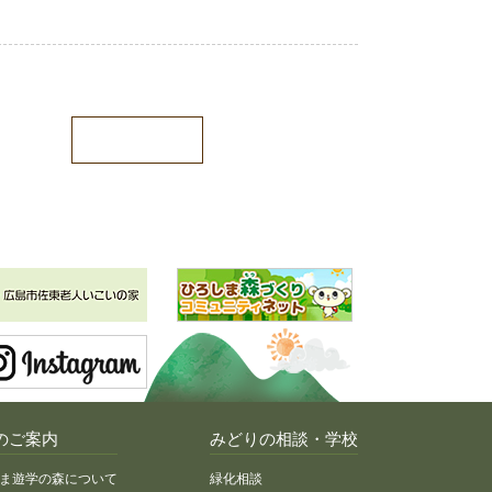
のご案内
みどりの相談・学校
ま遊学の森について
緑化相談