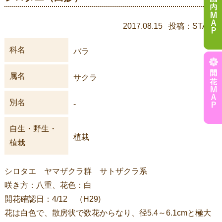
2017.08.15 投稿：STAFF
科名
バラ
属名
サクラ
別名
-
自生・野生・
植栽
植栽
シロタエ ヤマザクラ群 サトザクラ系
咲き方：八重、花色：白
開花確認日：4/12 （H29)
花は白色で、散房状で数花からなり、径5.4～6.1cmと極大