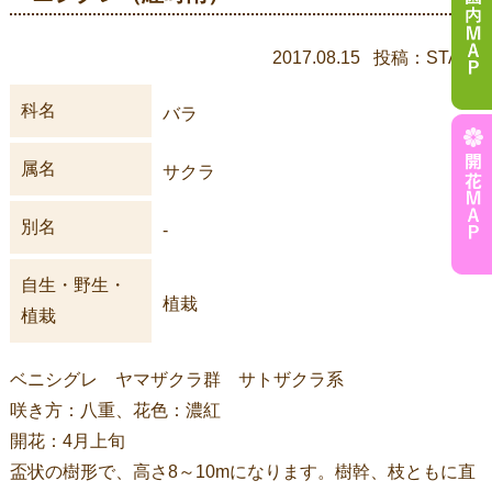
2017.08.15 投稿：STAFF
科名
バラ
属名
サクラ
別名
-
自生・野生・
植栽
植栽
ベニシグレ ヤマザクラ群 サトザクラ系
咲き方：八重、花色：濃紅
開花：4月上旬
盃状の樹形で、高さ8～10mになります。樹幹、枝ともに直