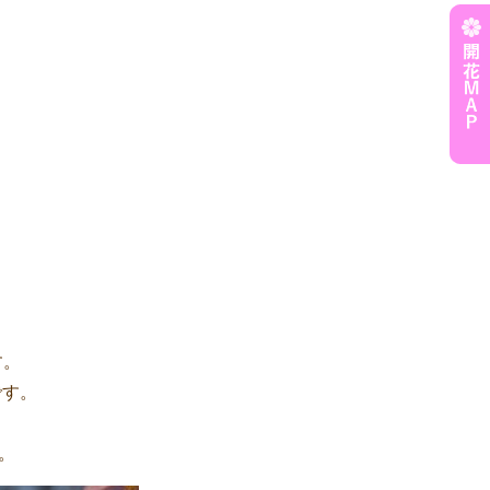
す。
です。
。