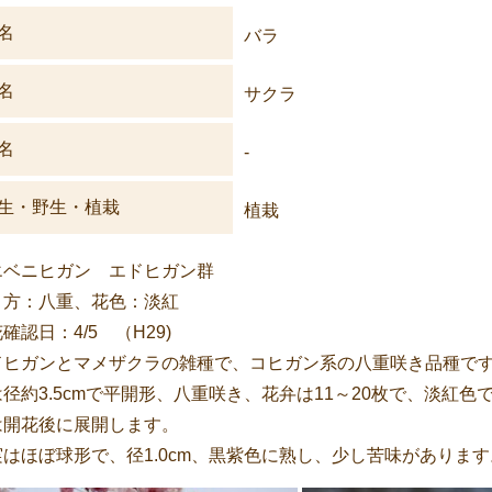
名
バラ
名
サクラ
名
-
生・野生・植栽
植栽
エベニヒガン エドヒガン群
き方：八重、花色：淡紅
確認日：4/5 （H29)
ドヒガンとマメザクラの雑種で、コヒガン系の八重咲き品種で
径約3.5cmで平開形、八重咲き、花弁は11～20枚で、淡紅色
は開花後に展開します。
実はほぼ球形で、径1.0cm、黒紫色に熟し、少し苦味があります