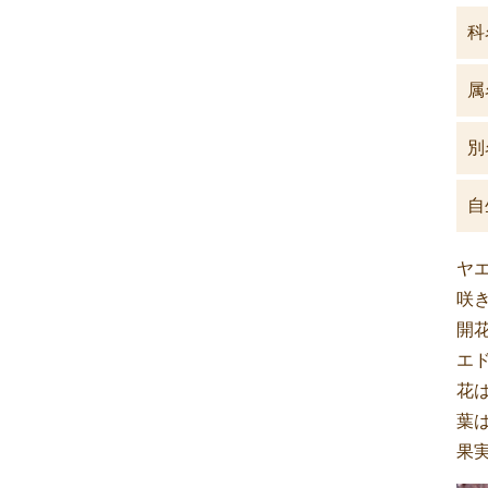
科
属
別
自
ヤ
咲
開花
エ
花は
葉
果