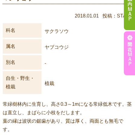
2018.01.01 投稿：STAFF
科名
サクラソウ
属名
ヤブコウジ
別名
-
自生・野生・
植栽
植栽
常緑樹林内に生育し、高さ0.3～1mになる常緑低木です。茎
は直立し、まばらに小枝をだします。
葉の縁は波状の鋸歯があり、質は厚く、両面とも無毛で
す。