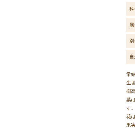
科
属
別
自
常
生
樹
葉
す
花
果