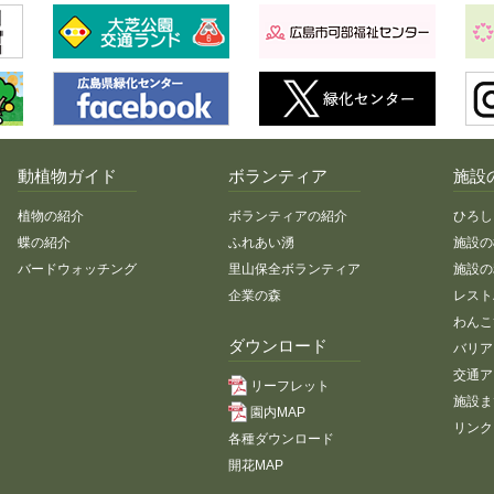
動植物ガイド
ボランティア
施設
植物の紹介
ボランティアの紹介
ひろし
蝶の紹介
ふれあい湧
施設の
バードウォッチング
里山保全ボランティア
施設の
企業の森
レスト
わんこ
ダウンロード
バリア
交通ア
リーフレット
施設ま
園内MAP
リンク
各種ダウンロード
開花MAP