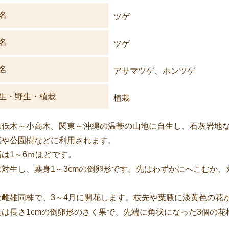
名
ツゲ
名
ツゲ
名
アサマツゲ、ホンツゲ
生・野生・植栽
植栽
緑低木～小高木。関東～沖縄の温帯の山地に自生し、石灰岩地
垣や公園樹などに利用されます。
高は1～6ｍほどです。
は対生し、葉身1～3cmの倒卵形です。先はわずかにへこむか
。
は雌雄同株で、3～4月に開花します。枝先や葉腋に淡黄色の花
実は長さ1cmの倒卵形のさく果で、先端に角状になった3個の花