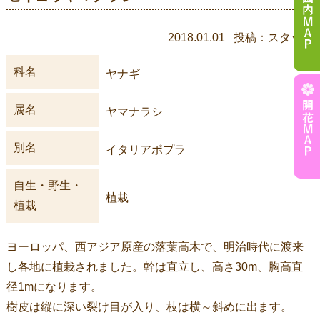
2018.01.01 投稿：スタッフ
科名
ヤナギ
属名
ヤマナラシ
別名
イタリアポプラ
自生・野生・
植栽
植栽
ヨーロッパ、西アジア原産の落葉高木で、明治時代に渡来
し各地に植栽されました。幹は直立し、高さ30m、胸高直
径1mになります。
樹皮は縦に深い裂け目が入り、枝は横～斜めに出ます。