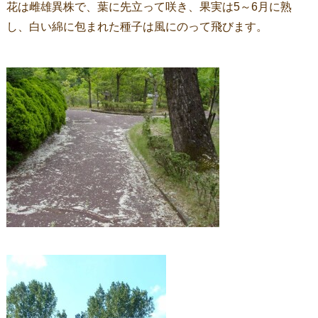
花は雌雄異株で、葉に先立って咲き、果実は5～6月に熟
し、白い綿に包まれた種子は風にのって飛びます。