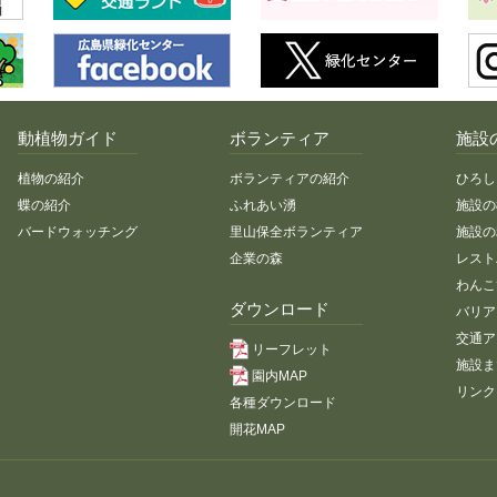
動植物ガイド
ボランティア
施設
植物の紹介
ボランティアの紹介
ひろし
蝶の紹介
ふれあい湧
施設の
バードウォッチング
里山保全ボランティア
施設の
企業の森
レスト
わんこ
ダウンロード
バリア
交通ア
リーフレット
施設ま
園内MAP
リンク
各種ダウンロード
開花MAP