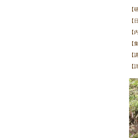
Eve
【
Nav
【日
【
【
【
【