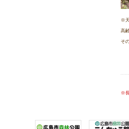
※
高
そ
Eve
Nav
※