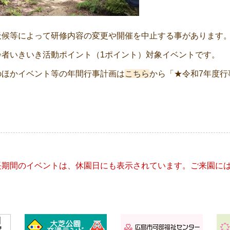
天候等によって研修内容の変更や開催を中止する事があります
齢者いきいき活動ポイント（1ポイント）対象イベントです。
のほかイベント等の年間行事計画は
こちら
から「★令和7年度
nt
igation
長期間のイベントは、休園日にも表示されています。ご来園に