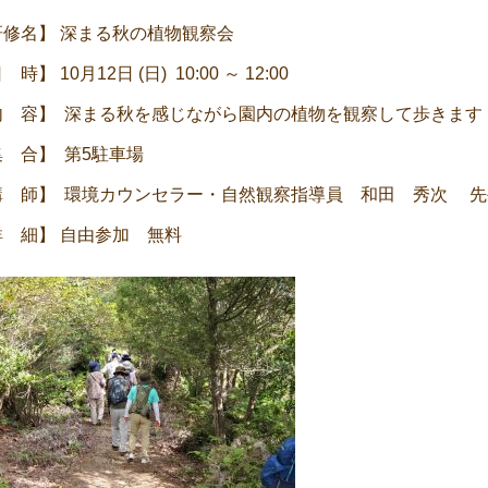
nt
研修名】 深まる秋の植物観察会
igation
 時】 10月12日 (日) 10:00 ～ 12:00
内 容】 深まる秋を感じながら園内の植物を観察して歩きます
集 合】 第5駐車場
講 師】 環境カウンセラー・自然観察指導員 和田 秀次 先
詳 細】 自由参加 無料