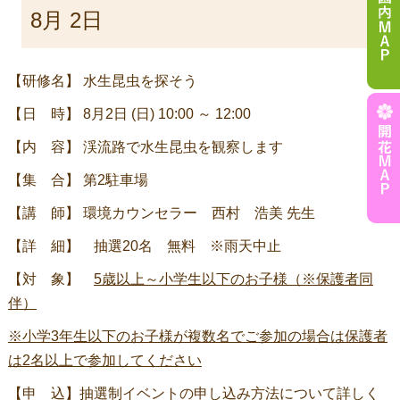
8月 2日
Event
【研修名】 水生昆虫を探そう
Navigation
【日 時】 8月2日 (日) 10:00 ～ 12:00
【内 容】 渓流路で水生昆虫を観察します
【集 合】 第2駐車場
【講 師】 環境カウンセラー 西村 浩美 先生
【詳 細】 抽選20名 無料 ※雨天中止
【対 象】
5歳以上～小学生以下のお子様（※保護者同
伴）
※小学3年生以下のお子様が複数名でご参加の場合は保護者
は2名以上で参加してください
【申 込】抽選制イベントの申し込み方法について詳しく