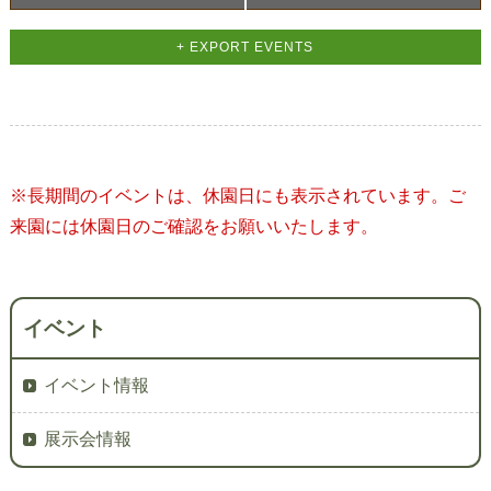
Navigation
工
+ EXPORT EVENTS
作
塾
（自
由
参
※長期間のイベントは、休園日にも表示されています。ご
加、
来園には休園日のご確認をお願いいたします。
随
時
受
付）"
イベント
の
イベント情報
展示会情報