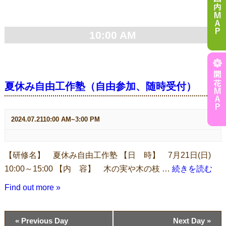
Day
Navigation
10:00 AM
夏休み自由工作塾（自由参加、随時受付）
2024.07.2110:00 AM
~
3:00 PM
【研修名】 夏休み自由工作塾 【日 時】 7月21日(日)
"夏
10:00～15:00 【内 容】 木の実や木の枝 …
続きを読む
休
Find out more »
み
自
Day
«
Previous Day
Next Day
»
由