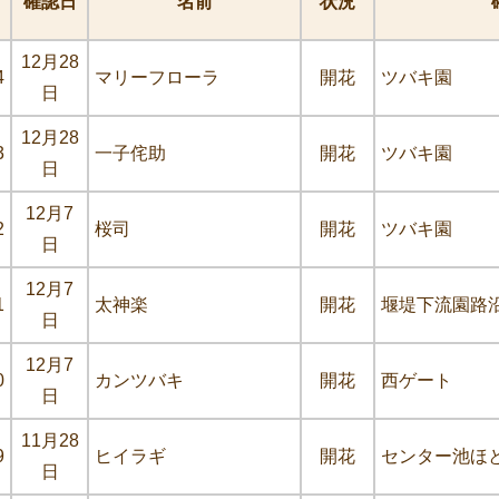
確認日
名前
状況
12月28
4
マリーフローラ
開花
ツバキ園
日
12月28
3
一子侘助
開花
ツバキ園
日
12月7
2
桜司
開花
ツバキ園
日
12月7
1
太神楽
開花
堰堤下流園路
日
12月7
0
カンツバキ
開花
西ゲート
日
11月28
9
ヒイラギ
開花
センター池ほ
日