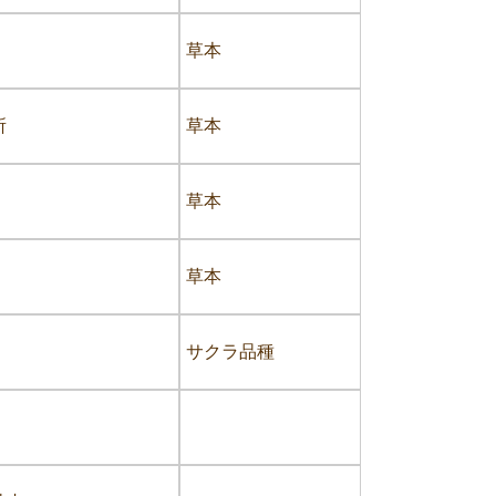
草本
所
草本
草本
草本
サクラ品種