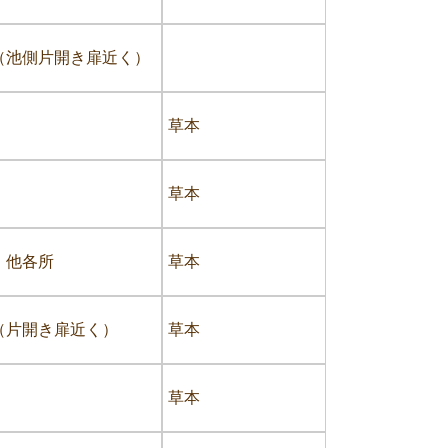
（池側片開き扉近く）
草本
草本
、他各所
草本
（片開き扉近く）
草本
草本