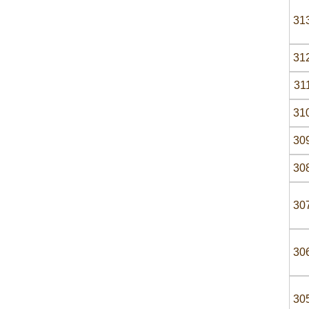
31
31
31
31
30
30
30
30
30