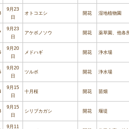
9月23
8
オトコエシ
開花
湿地植物園
日
9月23
7
アケボノソウ
開花
薬草園、他各
日
9月20
6
メドハギ
開花
浄水場
日
9月20
5
ツルボ
開花
浄水場
日
9月15
4
十月桜
開花
苗畑
日
9月15
3
シリブカガシ
開花
堰堤
日
9月11