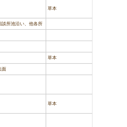
草本
相談所池沿い、他各所
草本
法面
草本