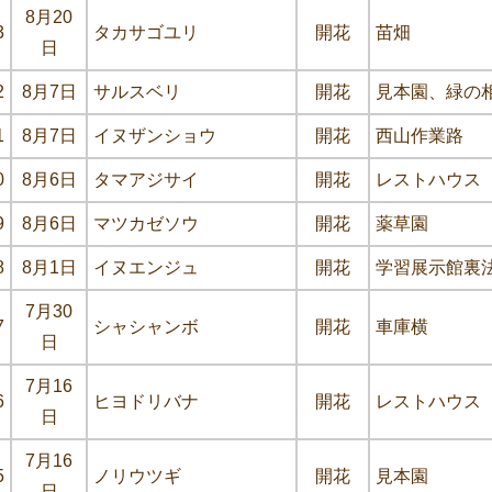
8月20
3
タカサゴユリ
開花
苗畑
日
2
8月7日
サルスベリ
開花
見本園、緑の
1
8月7日
イヌザンショウ
開花
西山作業路
0
8月6日
タマアジサイ
開花
レストハウス
9
8月6日
マツカゼソウ
開花
薬草園
8
8月1日
イヌエンジュ
開花
学習展示館裏
7月30
7
シャシャンボ
開花
車庫横
日
7月16
6
ヒヨドリバナ
開花
レストハウス
日
7月16
5
ノリウツギ
開花
見本園
日