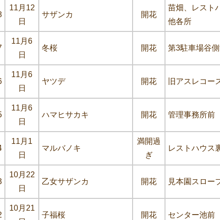
11月12
苗畑、レスト
8
サザンカ
開花
日
他各所
11月6
7
冬桜
開花
第3駐車場谷
日
11月6
6
ヤツデ
開花
旧アスレコー
日
11月6
5
ハマヒサカキ
開花
管理事務所前
日
11月1
満開過
4
マルバノキ
レストハウス
日
ぎ
10月22
3
乙女サザンカ
開花
見本園スロー
日
10月21
2
子福桜
開花
センター池前