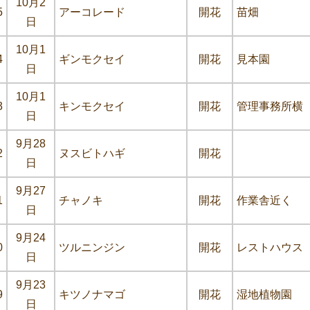
10月2
5
アーコレード
開花
苗畑
日
10月1
4
ギンモクセイ
開花
見本園
日
10月1
3
キンモクセイ
開花
管理事務所横
日
9月28
2
ヌスビトハギ
開花
日
9月27
1
チャノキ
開花
作業舎近く
日
9月24
0
ツルニンジン
開花
レストハウス
日
9月23
9
キツノナマゴ
開花
湿地植物園
日