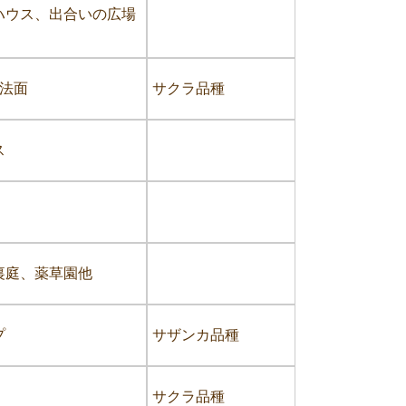
ハウス、出合いの広場
側法面
サクラ品種
ス
裏庭、薬草園他
プ
サザンカ品種
サクラ品種