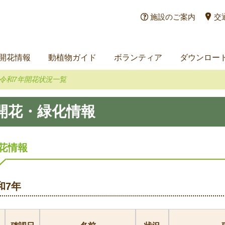
施設のご案内
交
開花情報
動植物ガイド
ボランティア
ダウンロー
令和7年開花状況一覧
開花・緑化情報
花情報
和7年