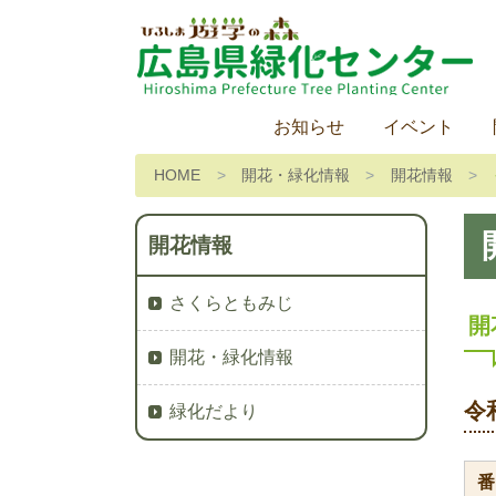
お知らせ
イベント
HOME
開花・緑化情報
開花情報
開花情報
さくらともみじ
開
開花・緑化情報
令
緑化だより
番