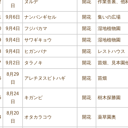
2
ヌルデ
開花
作業舎裏、他
日
1
9月6日
ナンバンギセル
開花
集いの広場
0
9月4日
フジバカマ
開花
湿地植物園
9
9月4日
サワギキョウ
開花
湿地植物園
8
9月4日
ヒガンバナ
開花
レストハウス
7
9月2日
タラノキ
開花
苗畑、見本園
8月29
6
アレチヌスビトハギ
開花
苗畑
日
8月24
5
キガンピ
開花
樹木探勝園
日
8月20
4
オタカラコウ
開花
薬草園奥
日