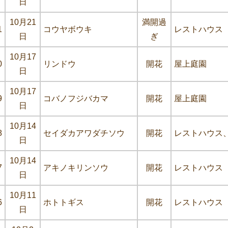
日
10月21
満開過
1
コウヤボウキ
レストハウス
日
ぎ
10月17
0
リンドウ
開花
屋上庭園
日
10月17
9
コバノフジバカマ
開花
屋上庭園
日
10月14
8
セイダカアワダチソウ
開花
レストハウス
日
10月14
7
アキノキリンソウ
開花
レストハウス
日
10月11
6
ホトトギス
開花
レストハウス
日