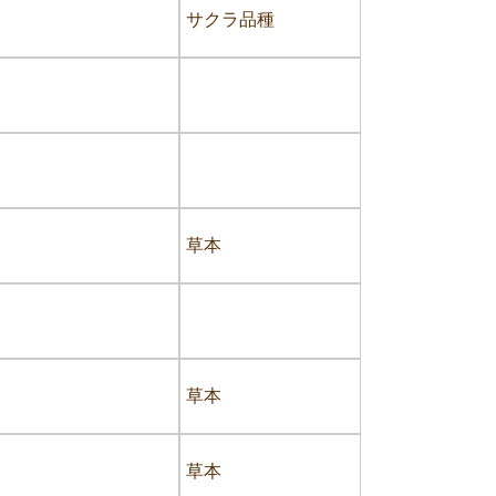
サクラ品種
草本
草本
草本