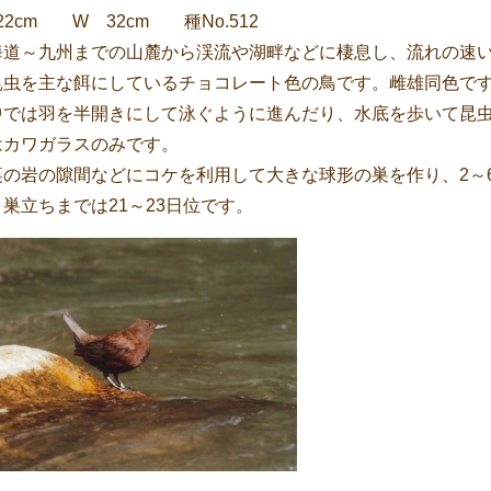
22cm W 32cm 種No.512
海道～九州までの山麓から渓流や湖畔などに棲息し、流れの速
昆虫を主な餌にしているチョコレート色の鳥です。雌雄同色で
中では羽を半開きにして泳ぐように進んだり、水底を歩いて昆
はカワガラスのみです。
裏の岩の隙間などにコケを利用して大きな球形の巣を作り、2～6
巣立ちまでは21～23日位です。