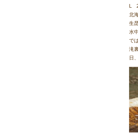
L 
北
生
水
で
滝
日、