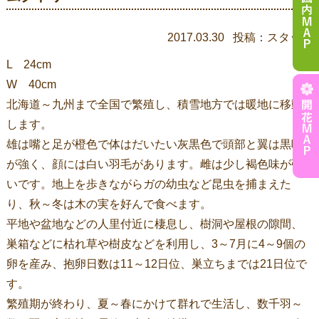
2017.03.30 投稿：スタッフ
L 24cm
W 40cm
北海道～九州まで全国で繁殖し、積雪地方では暖地に移動
します。
雄は嘴と足が橙色で体はだいたい灰黒色で頭部と翼は黒味
が強く、顔には白い羽毛があります。雌は少し褐色味が強
いです。地上を歩きながらガの幼虫など昆虫を捕まえた
り、秋～冬は木の実を好んで食べます。
平地や盆地などの人里付近に棲息し、樹洞や屋根の隙間、
巣箱などに枯れ草や樹皮などを利用し、3～7月に4～9個の
卵を産み、抱卵日数は11～12日位、巣立ちまでは21日位で
す。
繁殖期が終わり、夏～春にかけて群れで生活し、数千羽～