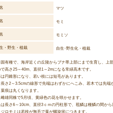
名
マツ
名
モミ
名
モミソ
生・野生・植栽
自生･野生化・植栽
本固有種で、海岸近くの丘陵からブナ帯上部にまで生育し、上
で高さ25～40m、直径1～2mになる常緑高木です。
形は円錐形になり、若い枝には短毛があります。
は長さ2～3.5cmの線形で先端はわずかにへこみ、若木では先
、葉痕は丸くなります。
は雌雄同株で5月頃、黄緑色の花を咲かせます。
果は長さ6～10cm、直径3ｃｍの円柱形で、苞鱗は種鱗の間か
ラジロモミは若枝が無毛で葉が螺旋状につきます。