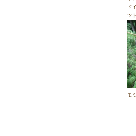
ド
ツ
モ