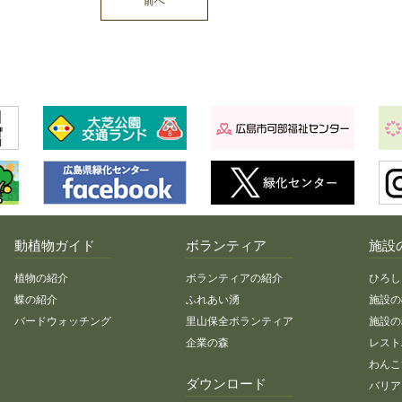
前へ
動植物ガイド
ボランティア
施設
植物の紹介
ボランティアの紹介
ひろし
蝶の紹介
ふれあい湧
施設の
バードウォッチング
里山保全ボランティア
施設の
企業の森
レスト
わんこ
ダウンロード
バリア