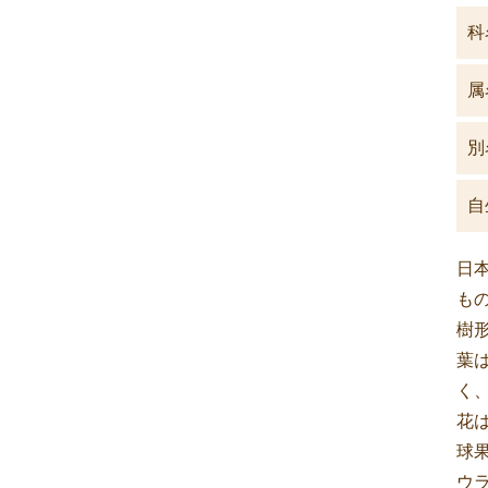
科
属
別
自
日
もの
樹
葉
く
花
球
ウ