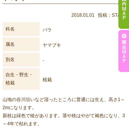
2018.01.01 投稿：STAFF
科名
バラ
属名
ヤマブキ
別名
-
自生・野生・
植栽
植栽
山地の谷川沿いなど湿ったところに普通には生え、高さ1～
2mになります。
新枝は緑色で稜があります。茎や枝はやがて褐色になり、3
～4年で枯れます。