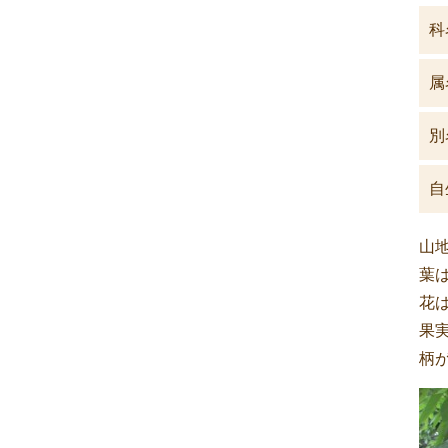
科
属
別
自
山
葉は
花
果
柄