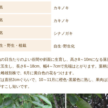
名
カキノキ
名
カキノキ
名
シナノガキ
生・野生・植栽
自生･野生化
地の日当たりのよい谷間や斜面に生育し、高さ8～10mになる落
互生し、長さ6～18cm、幅4～7cmで先端はとがります。葉柄
は雌雄別株で、6月に黄白色の花をつけます。
実は直径2cmぐらいで、10～11月に橙色･黒紫色に熟し、果
がすこし短いです。